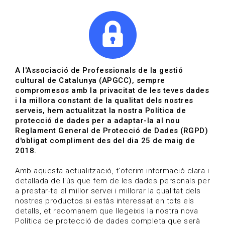
|
|
Agenda
Directori de documents
Actualitza't
A l'Associació de Professionals de la gestió
cultural de Catalunya (APGCC), sempre
Vols estar al dia?
compromesos amb la privacitat de les teves dades
i la millora constant de la qualitat dels nostres
serveis, hem actualitzat la nostra Política de
HOME
/
BLOG
protecció de dades per a adaptar-la al nou
Reglament General de Protecció de Dades (RGPD)
d'obligat compliment des del dia 25 de maig de
2018.
Estigues al dia
Amb aquesta actualització, t'oferim informació clara i
detallada de l'ús que fem de les dades personals per
a prestar-te el millor servei i millorar la qualitat dels
Convocatòries, activitats i notícies del sector de la
nostres productos.si estàs interessat en tots els
cultura.
detalls, et recomanem que llegeixis la nostra nova
Política de protecció de dades completa que serà