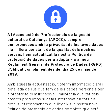
|
|
Agenda
Directori de documents
Actualitza't
A l'Associació de Professionals de la gestió
cultural de Catalunya (APGCC), sempre
Vols estar al dia?
compromesos amb la privacitat de les teves dades
i la millora constant de la qualitat dels nostres
serveis, hem actualitzat la nostra Política de
HOME
/
BLOG
protecció de dades per a adaptar-la al nou
Reglament General de Protecció de Dades (RGPD)
d'obligat compliment des del dia 25 de maig de
2018.
Estigues al dia
Amb aquesta actualització, t'oferim informació clara i
detallada de l'ús que fem de les dades personals per
a prestar-te el millor servei i millorar la qualitat dels
Convocatòries, activitats i notícies del sector de la
nostres productos.si estàs interessat en tots els
cultura.
detalls, et recomanem que llegeixis la nostra nova
Política de protecció de dades completa que serà