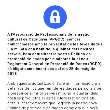
|
|
Agenda
Directori de documents
Actualitza't
A l'Associació de Professionals de la gestió
cultural de Catalunya (APGCC), sempre
Vols estar al dia?
compromesos amb la privacitat de les teves dades
i la millora constant de la qualitat dels nostres
serveis, hem actualitzat la nostra Política de
HOME
/
BLOG
protecció de dades per a adaptar-la al nou
Reglament General de Protecció de Dades (RGPD)
d'obligat compliment des del dia 25 de maig de
2018.
Estigues al dia
Amb aquesta actualització, t'oferim informació clara i
detallada de l'ús que fem de les dades personals per
a prestar-te el millor servei i millorar la qualitat dels
Convocatòries, activitats i notícies del sector de la
nostres productos.si estàs interessat en tots els
cultura.
detalls, et recomanem que llegeixis la nostra nova
Política de protecció de dades completa que serà