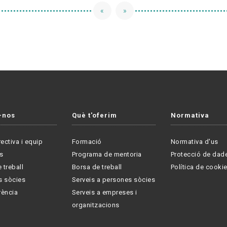
«
»
-nos
Què t'oferim
Normativa
rectiva i equip
Formació
Normativa d'us
s
Programa de mentoria
Protecció de dad
 treball
Borsa de treball
Política de cooki
s sòcies
Serveis a persones sòcies
rència
Serveis a empreses i
organitzacions