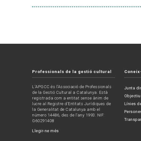
Professionals de la gestió cultural
Coneix
L'APGCC és l’Associació de Professionals
Junta di
de la Gestió Cultural a Catalunya. Està
Objectiu
registrada com a entitat sense ànim de
lucre al Registre d’Entitats Jurídiques de
Línies de
la Generalitat de Catalunya amb el
Persone
número 14486, des de l’any 1993. NIF:
Transpa
G60291408
Llegir-ne més