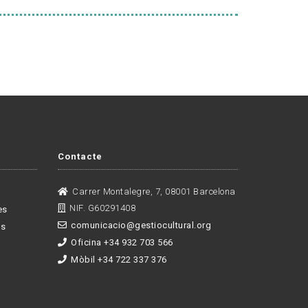
Contacte
Carrer Montalegre, 7, 08001 Barcelona
NIF. G60291408
es
comunicacio@gestiocultural.org
es
Oficina +34 932 703 566
Mòbil +34 722 337 376