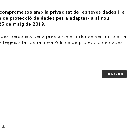
|
|
Agenda
Directori de documents
 compromesos amb la privacitat de les teves dades i la
ica de protecció de dades per a adaptar-la al nou
Associa't
Entra
25 de maig de 2018.
representem
Contacte
es personals per a prestar-te el millor servei i millorar la
 llegeixis la nostra nova Política de protecció de dades
TANCAR
ra.