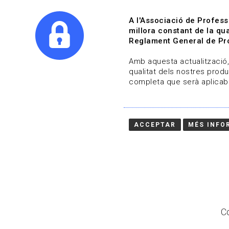
A l'Associació de Profess
millora constant de la qua
Reglament General de Pro
Qui s
Amb aquesta actualització, 
qualitat dels nostres produ
completa que serà aplicabl
Actualitza't
Vols estar al dia?
ACCEPTAR
MÉS INFO
HOME
/
BLOG
Co