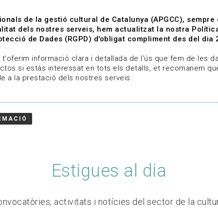
ionals de la gestió cultural de Catalunya (APGCC), sempre
litat dels nostres serveis, hem actualitzat la nostra Polít
tecció de Dades (RGPD) d'obligat compliment des del dia 
om
Línies de treball
Projectes
Serveis
A qui 
t'oferim informació clara i detallada de l'ús que fem de les dad
ctos.si estàs interessat en tots els detalls, et recomanem que
e a la prestació dels nostres serveis.
RMACIÓ
Estigues al dia
nvocatòries, activitats i notícies del sector de la cultu