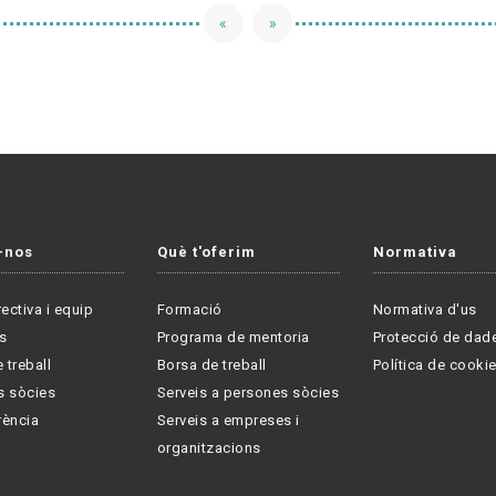
«
»
-nos
Què t'oferim
Normativa
rectiva i equip
Formació
Normativa d'us
s
Programa de mentoria
Protecció de dad
 treball
Borsa de treball
Política de cooki
s sòcies
Serveis a persones sòcies
rència
Serveis a empreses i
organitzacions