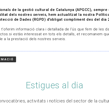
ionals de la gestió cultural de Catalunya (APGCC), sempre
litat dels nostres serveis, hem actualitzat la nostra Polít
tecció de Dades (RGPD) d'obligat compliment des del dia 
om
Línies de treball
Projectes
Serveis
A qui 
t'oferim informació clara i detallada de l'ús que fem de les dad
ctos.si estàs interessat en tots els detalls, et recomanem que
e a la prestació dels nostres serveis.
RMACIÓ
Estigues al dia
nvocatòries, activitats i notícies del sector de la cultu