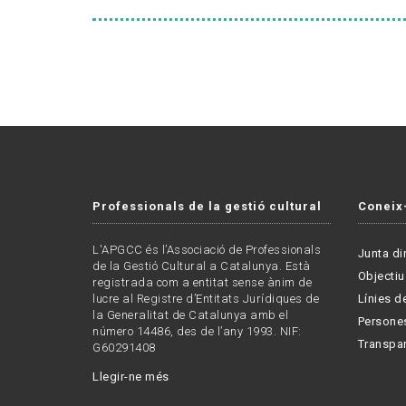
Professionals de la gestió cultural
Coneix
L'APGCC és l’Associació de Professionals
Junta di
de la Gestió Cultural a Catalunya. Està
Objectiu
registrada com a entitat sense ànim de
lucre al Registre d’Entitats Jurídiques de
Línies de
la Generalitat de Catalunya amb el
Persone
número 14486, des de l’any 1993. NIF:
Transpa
G60291408
Llegir-ne més