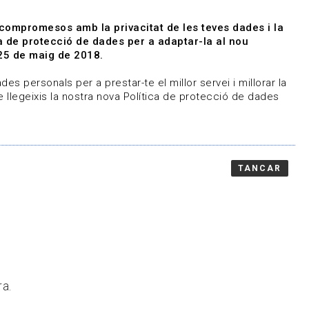
|
|
Agenda
Directori de documents
 compromesos amb la privacitat de les teves dades i la
ica de protecció de dades per a adaptar-la al nou
Associa't
Entra
25 de maig de 2018.
representem
Contacte
es personals per a prestar-te el millor servei i millorar la
 llegeixis la nostra nova Política de protecció de dades
TANCAR
ra.