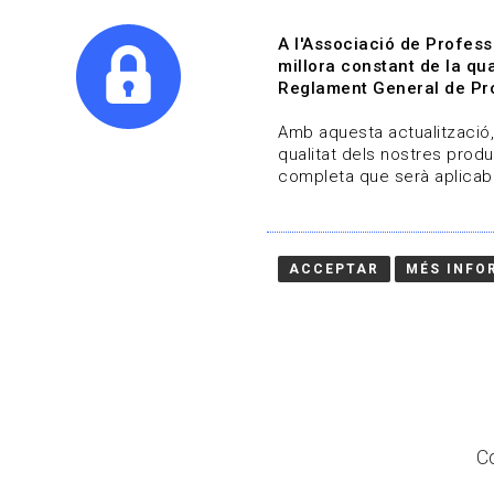
A l'Associació de Profess
millora constant de la qua
Reglament General de Pro
Qui s
Amb aquesta actualització, 
qualitat dels nostres produ
completa que serà aplicabl
Actualitza't
Vols estar al dia?
ACCEPTAR
MÉS INFO
HOME
/
BLOG
Co