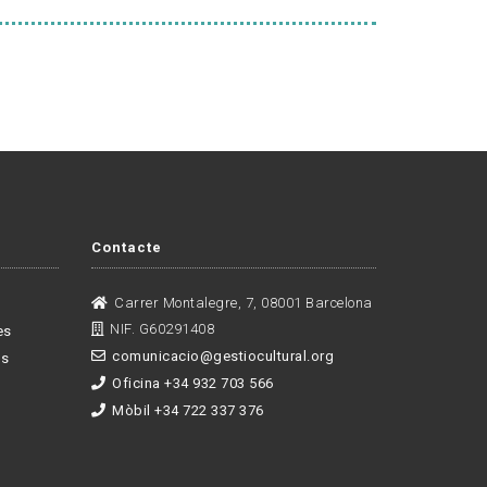
Contacte
Carrer Montalegre, 7, 08001 Barcelona
NIF. G60291408
es
comunicacio@gestiocultural.org
es
Oficina +34 932 703 566
Mòbil +34 722 337 376