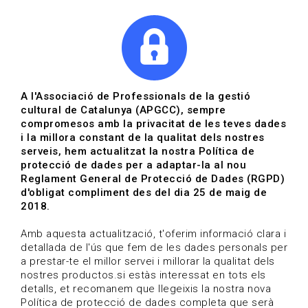
|
|
Agenda
Directori de documents
Actualitza't
A l'Associació de Professionals de la gestió
cultural de Catalunya (APGCC), sempre
Vols estar al dia?
compromesos amb la privacitat de les teves dades
i la millora constant de la qualitat dels nostres
serveis, hem actualitzat la nostra Política de
HOME
/
BLOG
protecció de dades per a adaptar-la al nou
Reglament General de Protecció de Dades (RGPD)
d'obligat compliment des del dia 25 de maig de
2018.
Estigues al dia
Amb aquesta actualització, t'oferim informació clara i
detallada de l'ús que fem de les dades personals per
a prestar-te el millor servei i millorar la qualitat dels
Convocatòries, activitats i notícies del sector de la
nostres productos.si estàs interessat en tots els
cultura.
detalls, et recomanem que llegeixis la nostra nova
Política de protecció de dades completa que serà