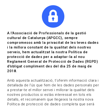
|
|
Agenda
Directori de documents
Actualitza't
A l'Associació de Professionals de la gestió
cultural de Catalunya (APGCC), sempre
Vols estar al dia?
compromesos amb la privacitat de les teves dades
i la millora constant de la qualitat dels nostres
serveis, hem actualitzat la nostra Política de
HOME
/
BLOG
protecció de dades per a adaptar-la al nou
Reglament General de Protecció de Dades (RGPD)
d'obligat compliment des del dia 25 de maig de
2018.
Estigues al dia
Amb aquesta actualització, t'oferim informació clara i
detallada de l'ús que fem de les dades personals per
a prestar-te el millor servei i millorar la qualitat dels
Convocatòries, activitats i notícies del sector de la
nostres productos.si estàs interessat en tots els
cultura.
detalls, et recomanem que llegeixis la nostra nova
Política de protecció de dades completa que serà