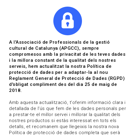
|
|
Agenda
Directori de documents
Actualitza't
A l'Associació de Professionals de la gestió
cultural de Catalunya (APGCC), sempre
Vols estar al dia?
compromesos amb la privacitat de les teves dades
i la millora constant de la qualitat dels nostres
serveis, hem actualitzat la nostra Política de
HOME
/
BLOG
protecció de dades per a adaptar-la al nou
Reglament General de Protecció de Dades (RGPD)
d'obligat compliment des del dia 25 de maig de
2018.
Estigues al dia
Amb aquesta actualització, t'oferim informació clara i
detallada de l'ús que fem de les dades personals per
a prestar-te el millor servei i millorar la qualitat dels
Convocatòries, activitats i notícies del sector de la
nostres productos.si estàs interessat en tots els
cultura.
detalls, et recomanem que llegeixis la nostra nova
Política de protecció de dades completa que serà