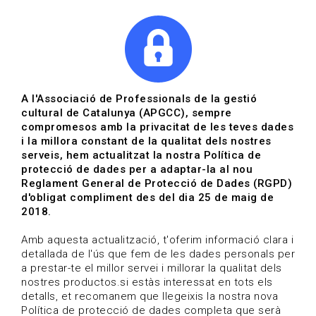
|
|
Agenda
Directori de documents
Actualitza't
A l'Associació de Professionals de la gestió
cultural de Catalunya (APGCC), sempre
Vols estar al dia?
compromesos amb la privacitat de les teves dades
i la millora constant de la qualitat dels nostres
serveis, hem actualitzat la nostra Política de
HOME
/
BLOG
protecció de dades per a adaptar-la al nou
Reglament General de Protecció de Dades (RGPD)
d'obligat compliment des del dia 25 de maig de
2018.
Estigues al dia
Amb aquesta actualització, t'oferim informació clara i
detallada de l'ús que fem de les dades personals per
a prestar-te el millor servei i millorar la qualitat dels
Convocatòries, activitats i notícies del sector de la
nostres productos.si estàs interessat en tots els
cultura.
detalls, et recomanem que llegeixis la nostra nova
Política de protecció de dades completa que serà