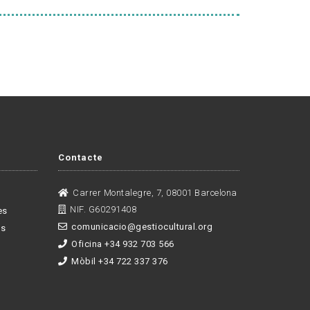
Contacte
Carrer Montalegre, 7, 08001 Barcelona
NIF. G60291408
es
comunicacio@gestiocultural.org
es
Oficina +34 932 703 566
Mòbil +34 722 337 376