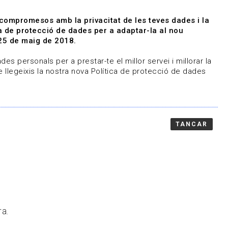
|
|
Agenda
Directori de documents
 compromesos amb la privacitat de les teves dades i la
ica de protecció de dades per a adaptar-la al nou
Associa't
Entra
25 de maig de 2018.
representem
Contacte
es personals per a prestar-te el millor servei i millorar la
 llegeixis la nostra nova Política de protecció de dades
TANCAR
ra.