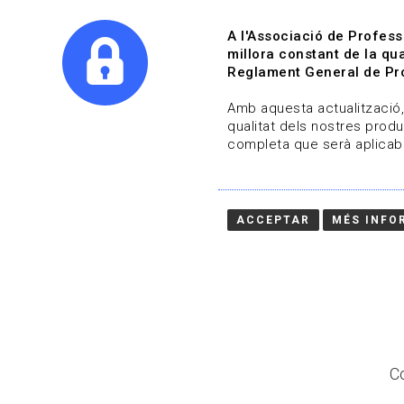
A l'Associació de Profess
millora constant de la qua
Reglament General de Pro
Qui s
Amb aquesta actualització, 
qualitat dels nostres produ
completa que serà aplicabl
Actualitza't
Vols estar al dia?
ACCEPTAR
MÉS INFO
HOME
/
BLOG
Co