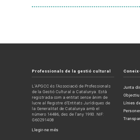
Professionals de la gestió cultural
Coneix
L'APGCC és l’Associació de Professionals
Junta di
de la Gestió Cultural a Catalunya. Està
Objectiu
registrada com a entitat sense ànim de
lucre al Registre d’Entitats Jurídiques de
Línies de
la Generalitat de Catalunya amb el
Persone
número 14486, des de l’any 1993. NIF:
Transpa
G60291408
Llegir-ne més