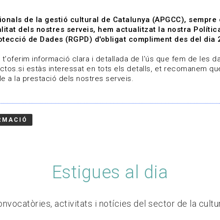
ionals de la gestió cultural de Catalunya (APGCC), sempre
litat dels nostres serveis, hem actualitzat la nostra Polít
tecció de Dades (RGPD) d'obligat compliment des del dia 
om
Línies de treball
Projectes
Serveis
A qui 
t'oferim informació clara i detallada de l'ús que fem de les dad
ctos.si estàs interessat en tots els detalls, et recomanem que
e a la prestació dels nostres serveis.
RMACIÓ
Estigues al dia
nvocatòries, activitats i notícies del sector de la cultu