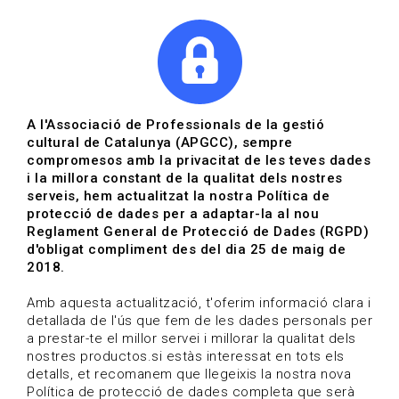
|
|
Agenda
Directori de documents
Actualitza't
A l'Associació de Professionals de la gestió
cultural de Catalunya (APGCC), sempre
Vols estar al dia?
compromesos amb la privacitat de les teves dades
i la millora constant de la qualitat dels nostres
serveis, hem actualitzat la nostra Política de
HOME
/
BLOG
protecció de dades per a adaptar-la al nou
Reglament General de Protecció de Dades (RGPD)
d'obligat compliment des del dia 25 de maig de
2018.
Estigues al dia
Amb aquesta actualització, t'oferim informació clara i
detallada de l'ús que fem de les dades personals per
a prestar-te el millor servei i millorar la qualitat dels
Convocatòries, activitats i notícies del sector de la
nostres productos.si estàs interessat en tots els
cultura.
detalls, et recomanem que llegeixis la nostra nova
Política de protecció de dades completa que serà