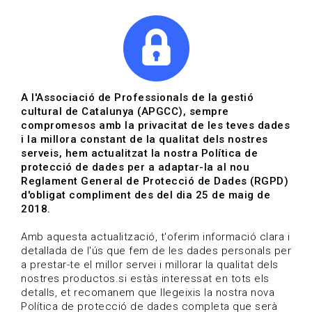
|
|
Agenda
Directori de documents
Actualitza't
A l'Associació de Professionals de la gestió
cultural de Catalunya (APGCC), sempre
Vols estar al dia?
compromesos amb la privacitat de les teves dades
i la millora constant de la qualitat dels nostres
serveis, hem actualitzat la nostra Política de
HOME
/
BLOG
protecció de dades per a adaptar-la al nou
Reglament General de Protecció de Dades (RGPD)
d'obligat compliment des del dia 25 de maig de
2018.
Estigues al dia
Amb aquesta actualització, t'oferim informació clara i
detallada de l'ús que fem de les dades personals per
a prestar-te el millor servei i millorar la qualitat dels
Convocatòries, activitats i notícies del sector de la
nostres productos.si estàs interessat en tots els
cultura.
detalls, et recomanem que llegeixis la nostra nova
Política de protecció de dades completa que serà