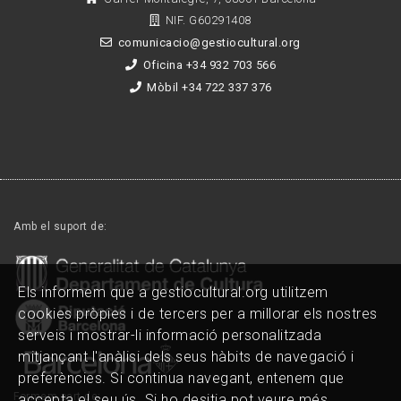
NIF. G60291408
comunicacio@gestiocultural.org
Oficina +34 932 703 566
Mòbil +34 722 337 376
Amb el suport de:
Els informem que a gestiocultural.org utilitzem
cookies pròpies i de tercers per a millorar els nostres
serveis i mostrar-li informació personalitzada
mitjançant l'anàlisi dels seus hàbits de navegació i
preferències. Si continua navegant, entenem que
Formem part de:
accepta el seu ús. Si ho desitja pot veure més