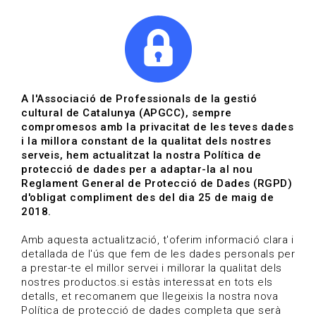
|
|
Agenda
Directori de documents
Actualitza't
A l'Associació de Professionals de la gestió
cultural de Catalunya (APGCC), sempre
Vols estar al dia?
compromesos amb la privacitat de les teves dades
i la millora constant de la qualitat dels nostres
serveis, hem actualitzat la nostra Política de
HOME
/
BLOG
protecció de dades per a adaptar-la al nou
Reglament General de Protecció de Dades (RGPD)
d'obligat compliment des del dia 25 de maig de
2018.
Estigues al dia
Amb aquesta actualització, t'oferim informació clara i
detallada de l'ús que fem de les dades personals per
a prestar-te el millor servei i millorar la qualitat dels
Convocatòries, activitats i notícies del sector de la
nostres productos.si estàs interessat en tots els
cultura.
detalls, et recomanem que llegeixis la nostra nova
Política de protecció de dades completa que serà