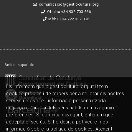
comunicacio@gestiocultural.org
Oficina +34 932 703 566
Mòbil +34 722 337 376
Amb el suport de:
Els informem que a gestiocultural.org utilitzem
cookies pròpies i de tercers per a millorar els nostres
serveis i mostrar-li informació personalitzada
mitjançant l'anàlisi dels seus hàbits de navegació i
preferències. Si continua navegant, entenem que
Formem part de:
accepta el seu ús. Si ho desitja pot veure més
informació sobre la política de cookies. Atenent