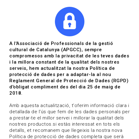
|
|
Agenda
Directori de documents
Actualitza't
A l'Associació de Professionals de la gestió
cultural de Catalunya (APGCC), sempre
Vols estar al dia?
compromesos amb la privacitat de les teves dades
i la millora constant de la qualitat dels nostres
serveis, hem actualitzat la nostra Política de
HOME
/
BLOG
protecció de dades per a adaptar-la al nou
Reglament General de Protecció de Dades (RGPD)
d'obligat compliment des del dia 25 de maig de
2018.
Estigues al dia
Amb aquesta actualització, t'oferim informació clara i
detallada de l'ús que fem de les dades personals per
a prestar-te el millor servei i millorar la qualitat dels
Convocatòries, activitats i notícies del sector de la
nostres productos.si estàs interessat en tots els
cultura.
detalls, et recomanem que llegeixis la nostra nova
Política de protecció de dades completa que serà