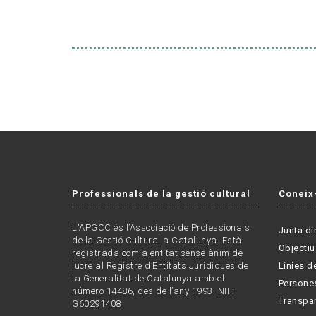
Professionals de la gestió cultural
Coneix
L'APGCC és l’Associació de Professionals
Junta di
de la Gestió Cultural a Catalunya. Està
Objectiu
registrada com a entitat sense ànim de
lucre al Registre d’Entitats Jurídiques de
Línies de
la Generalitat de Catalunya amb el
Persone
número 14486, des de l’any 1993. NIF:
Transpa
G60291408