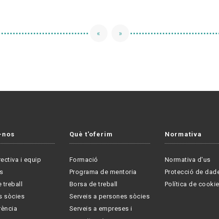
«
»
-nos
Què t'oferim
Normativa
rectiva i equip
Formació
Normativa d'us
s
Programa de mentoria
Protecció de dad
 treball
Borsa de treball
Política de cooki
s sòcies
Serveis a persones sòcies
rència
Serveis a empreses i