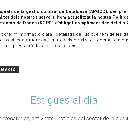
ionals de la gestió cultural de Catalunya (APGCC), sempre
litat dels nostres serveis, hem actualitzat la nostra Polít
tecció de Dades (RGPD) d'obligat compliment des del dia 
om
Línies de treball
Projectes
Serveis
A qui 
t'oferim informació clara i detallada de l'ús que fem de les dad
ctos.si estàs interessat en tots els detalls, et recomanem que
e a la prestació dels nostres serveis.
RMACIÓ
Estigues al dia
nvocatòries, activitats i notícies del sector de la cultu