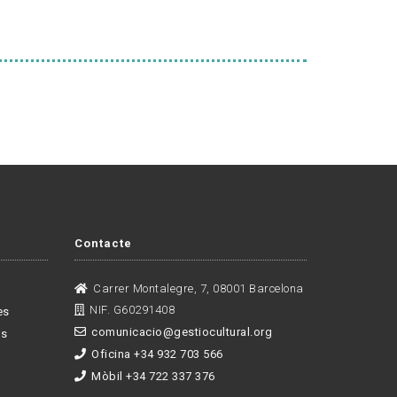
Contacte
Carrer Montalegre, 7, 08001 Barcelona
NIF. G60291408
es
comunicacio@gestiocultural.org
es
Oficina +34 932 703 566
Mòbil +34 722 337 376