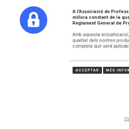
A l'Associació de Profess
millora constant de la qua
Reglament General de Pro
Qui s
Amb aquesta actualització, 
qualitat dels nostres produ
completa que serà aplicabl
Actualitza't
Vols estar al dia?
ACCEPTAR
MÉS INFO
HOME
/
BLOG
Co