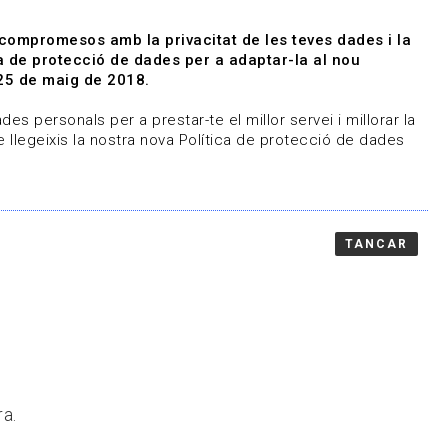
|
|
Agenda
Directori de documents
 compromesos amb la privacitat de les teves dades i la
ica de protecció de dades per a adaptar-la al nou
Associa't
Entra
25 de maig de 2018.
representem
Contacte
es personals per a prestar-te el millor servei i millorar la
 llegeixis la nostra nova Política de protecció de dades
TANCAR
ra.