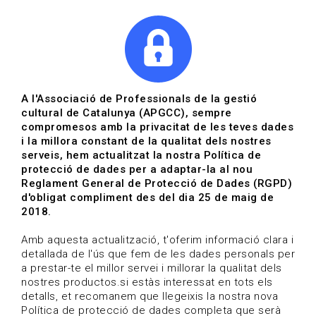
|
|
Agenda
Directori de documents
Actualitza't
A l'Associació de Professionals de la gestió
cultural de Catalunya (APGCC), sempre
Vols estar al dia?
compromesos amb la privacitat de les teves dades
i la millora constant de la qualitat dels nostres
serveis, hem actualitzat la nostra Política de
HOME
/
BLOG
protecció de dades per a adaptar-la al nou
Reglament General de Protecció de Dades (RGPD)
d'obligat compliment des del dia 25 de maig de
2018.
Estigues al dia
Amb aquesta actualització, t'oferim informació clara i
detallada de l'ús que fem de les dades personals per
a prestar-te el millor servei i millorar la qualitat dels
Convocatòries, activitats i notícies del sector de la
nostres productos.si estàs interessat en tots els
cultura.
detalls, et recomanem que llegeixis la nostra nova
Política de protecció de dades completa que serà