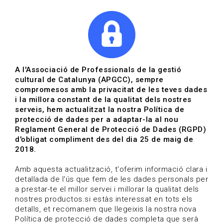
|
|
Agenda
Directori de documents
Actualitza't
A l'Associació de Professionals de la gestió
cultural de Catalunya (APGCC), sempre
Vols estar al dia?
compromesos amb la privacitat de les teves dades
i la millora constant de la qualitat dels nostres
serveis, hem actualitzat la nostra Política de
HOME
/
BLOG
protecció de dades per a adaptar-la al nou
Reglament General de Protecció de Dades (RGPD)
d'obligat compliment des del dia 25 de maig de
2018.
Estigues al dia
Amb aquesta actualització, t'oferim informació clara i
detallada de l'ús que fem de les dades personals per
a prestar-te el millor servei i millorar la qualitat dels
Convocatòries, activitats i notícies del sector de la
nostres productos.si estàs interessat en tots els
cultura.
detalls, et recomanem que llegeixis la nostra nova
Política de protecció de dades completa que serà