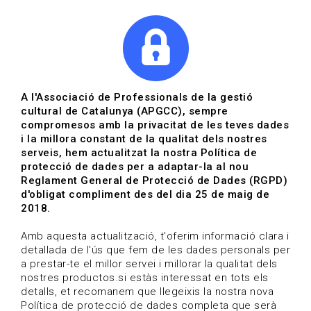
|
|
Agenda
Directori de documents
Actualitza't
A l'Associació de Professionals de la gestió
cultural de Catalunya (APGCC), sempre
Vols estar al dia?
compromesos amb la privacitat de les teves dades
i la millora constant de la qualitat dels nostres
serveis, hem actualitzat la nostra Política de
HOME
/
BLOG
protecció de dades per a adaptar-la al nou
Reglament General de Protecció de Dades (RGPD)
d'obligat compliment des del dia 25 de maig de
2018.
Estigues al dia
Amb aquesta actualització, t'oferim informació clara i
detallada de l'ús que fem de les dades personals per
a prestar-te el millor servei i millorar la qualitat dels
Convocatòries, activitats i notícies del sector de la
nostres productos.si estàs interessat en tots els
cultura.
detalls, et recomanem que llegeixis la nostra nova
Política de protecció de dades completa que serà