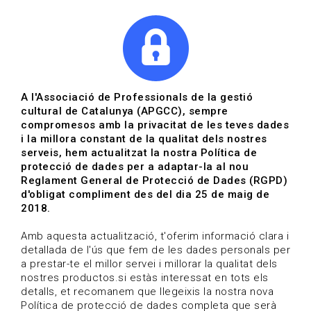
|
|
Agenda
Directori de documents
Actualitza't
A l'Associació de Professionals de la gestió
cultural de Catalunya (APGCC), sempre
Vols estar al dia?
compromesos amb la privacitat de les teves dades
i la millora constant de la qualitat dels nostres
serveis, hem actualitzat la nostra Política de
HOME
/
BLOG
protecció de dades per a adaptar-la al nou
Reglament General de Protecció de Dades (RGPD)
d'obligat compliment des del dia 25 de maig de
2018.
Estigues al dia
Amb aquesta actualització, t'oferim informació clara i
detallada de l'ús que fem de les dades personals per
a prestar-te el millor servei i millorar la qualitat dels
Convocatòries, activitats i notícies del sector de la
nostres productos.si estàs interessat en tots els
cultura.
detalls, et recomanem que llegeixis la nostra nova
Política de protecció de dades completa que serà