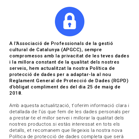
|
|
Agenda
Directori de documents
Actualitza't
A l'Associació de Professionals de la gestió
cultural de Catalunya (APGCC), sempre
Vols estar al dia?
compromesos amb la privacitat de les teves dades
i la millora constant de la qualitat dels nostres
serveis, hem actualitzat la nostra Política de
HOME
/
BLOG
protecció de dades per a adaptar-la al nou
Reglament General de Protecció de Dades (RGPD)
d'obligat compliment des del dia 25 de maig de
2018.
Estigues al dia
Amb aquesta actualització, t'oferim informació clara i
detallada de l'ús que fem de les dades personals per
a prestar-te el millor servei i millorar la qualitat dels
Convocatòries, activitats i notícies del sector de la
nostres productos.si estàs interessat en tots els
cultura.
detalls, et recomanem que llegeixis la nostra nova
Política de protecció de dades completa que serà