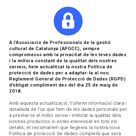
|
|
Agenda
Directori de documents
Actualitza't
A l'Associació de Professionals de la gestió
cultural de Catalunya (APGCC), sempre
Vols estar al dia?
compromesos amb la privacitat de les teves dades
i la millora constant de la qualitat dels nostres
serveis, hem actualitzat la nostra Política de
HOME
/
BLOG
protecció de dades per a adaptar-la al nou
Reglament General de Protecció de Dades (RGPD)
d'obligat compliment des del dia 25 de maig de
2018.
Estigues al dia
Amb aquesta actualització, t'oferim informació clara i
detallada de l'ús que fem de les dades personals per
a prestar-te el millor servei i millorar la qualitat dels
Convocatòries, activitats i notícies del sector de la
nostres productos.si estàs interessat en tots els
cultura.
detalls, et recomanem que llegeixis la nostra nova
Política de protecció de dades completa que serà