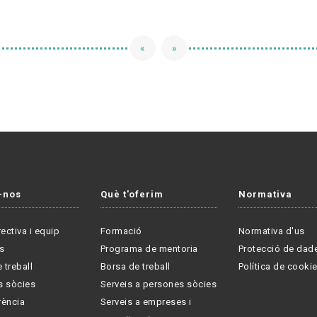
«
»
-nos
Què t'oferim
Normativa
rectiva i equip
Formació
Normativa d'us
s
Programa de mentoria
Protecció de dad
 treball
Borsa de treball
Política de cooki
s sòcies
Serveis a persones sòcies
rència
Serveis a empreses i