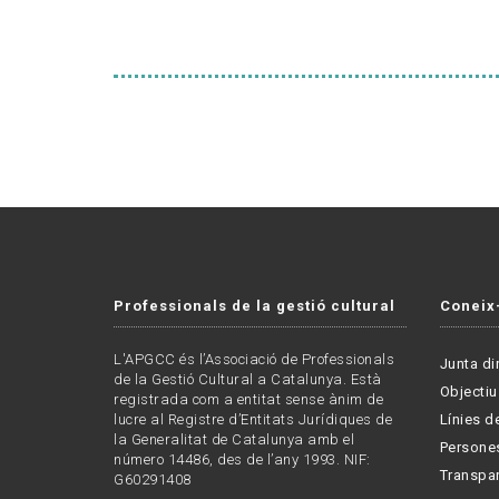
Professionals de la gestió cultural
Coneix
L'APGCC és l’Associació de Professionals
Junta di
de la Gestió Cultural a Catalunya. Està
Objectiu
registrada com a entitat sense ànim de
lucre al Registre d’Entitats Jurídiques de
Línies de
la Generalitat de Catalunya amb el
Persone
número 14486, des de l’any 1993. NIF:
Transpa
G60291408