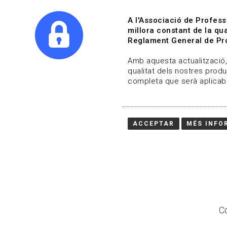
A l'Associació de Profess
millora constant de la qua
Reglament General de Pro
Qui s
Amb aquesta actualització, 
qualitat dels nostres produ
completa que serà aplicabl
Actualitza't
Vols estar al dia?
ACCEPTAR
MÉS INFO
HOME
/
BLOG
Co