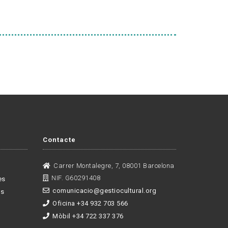
Contacte
Carrer Montalegre, 7, 08001 Barcelona
NIF. G60291408
es
comunicacio@gestiocultural.org
es
Oficina +34 932 703 566
Mòbil +34 722 337 376