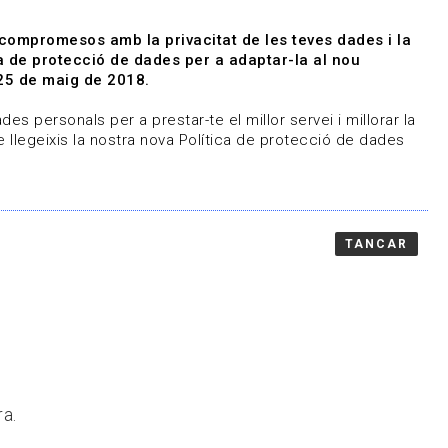
|
|
Agenda
Directori de documents
 compromesos amb la privacitat de les teves dades i la
ica de protecció de dades per a adaptar-la al nou
Associa't
Entra
25 de maig de 2018.
representem
Contacte
es personals per a prestar-te el millor servei i millorar la
 llegeixis la nostra nova Política de protecció de dades
TANCAR
ra.