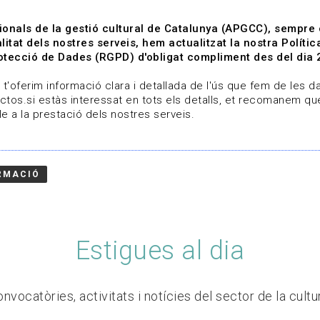
ionals de la gestió cultural de Catalunya (APGCC), sempre
litat dels nostres serveis, hem actualitzat la nostra Polít
tecció de Dades (RGPD) d'obligat compliment des del dia 
om
Línies de treball
Projectes
Serveis
A qui 
t'oferim informació clara i detallada de l'ús que fem de les dad
ctos.si estàs interessat en tots els detalls, et recomanem que
e a la prestació dels nostres serveis.
RMACIÓ
Estigues al dia
nvocatòries, activitats i notícies del sector de la cultu