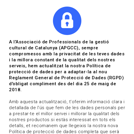
|
|
Agenda
Directori de documents
Actualitza't
A l'Associació de Professionals de la gestió
cultural de Catalunya (APGCC), sempre
Vols estar al dia?
compromesos amb la privacitat de les teves dades
i la millora constant de la qualitat dels nostres
serveis, hem actualitzat la nostra Política de
HOME
/
BLOG
protecció de dades per a adaptar-la al nou
Reglament General de Protecció de Dades (RGPD)
d'obligat compliment des del dia 25 de maig de
2018.
Estigues al dia
Amb aquesta actualització, t'oferim informació clara i
detallada de l'ús que fem de les dades personals per
a prestar-te el millor servei i millorar la qualitat dels
Convocatòries, activitats i notícies del sector de la
nostres productos.si estàs interessat en tots els
cultura.
detalls, et recomanem que llegeixis la nostra nova
Política de protecció de dades completa que serà