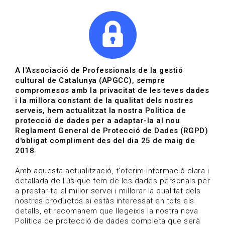
|
|
Agenda
Directori de documents
Actualitza't
A l'Associació de Professionals de la gestió
cultural de Catalunya (APGCC), sempre
Vols estar al dia?
compromesos amb la privacitat de les teves dades
i la millora constant de la qualitat dels nostres
serveis, hem actualitzat la nostra Política de
HOME
/
BLOG
protecció de dades per a adaptar-la al nou
Reglament General de Protecció de Dades (RGPD)
d'obligat compliment des del dia 25 de maig de
2018.
Estigues al dia
Amb aquesta actualització, t'oferim informació clara i
detallada de l'ús que fem de les dades personals per
a prestar-te el millor servei i millorar la qualitat dels
Convocatòries, activitats i notícies del sector de la
nostres productos.si estàs interessat en tots els
cultura.
detalls, et recomanem que llegeixis la nostra nova
Política de protecció de dades completa que serà