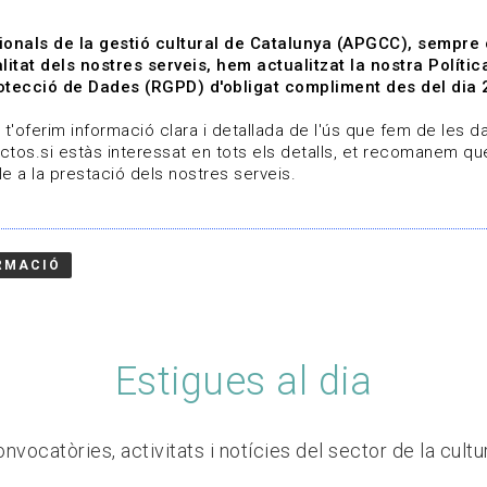
ionals de la gestió cultural de Catalunya (APGCC), sempre
litat dels nostres serveis, hem actualitzat la nostra Polít
tecció de Dades (RGPD) d'obligat compliment des del dia 
om
Línies de treball
Projectes
Serveis
A qui 
t'oferim informació clara i detallada de l'ús que fem de les dad
ctos.si estàs interessat en tots els detalls, et recomanem que
e a la prestació dels nostres serveis.
RMACIÓ
Estigues al dia
nvocatòries, activitats i notícies del sector de la cultu