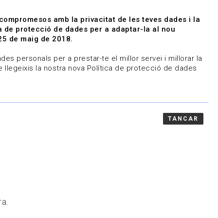
|
|
Agenda
Directori de documents
 compromesos amb la privacitat de les teves dades i la
ica de protecció de dades per a adaptar-la al nou
Associa't
Entra
25 de maig de 2018.
representem
Contacte
es personals per a prestar-te el millor servei i millorar la
 llegeixis la nostra nova Política de protecció de dades
TANCAR
ra.