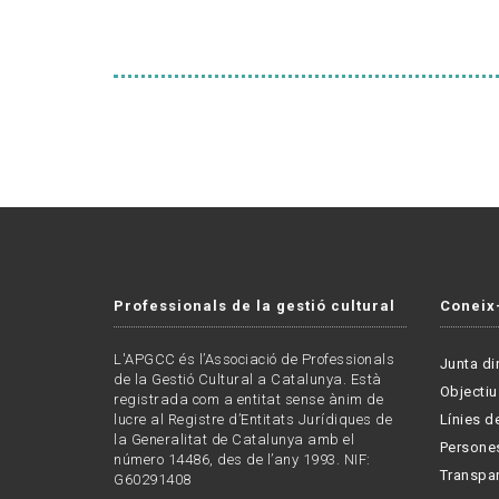
Professionals de la gestió cultural
Coneix
L'APGCC és l’Associació de Professionals
Junta di
de la Gestió Cultural a Catalunya. Està
Objectiu
registrada com a entitat sense ànim de
lucre al Registre d’Entitats Jurídiques de
Línies de
la Generalitat de Catalunya amb el
Persone
número 14486, des de l’any 1993. NIF:
Transpa
G60291408