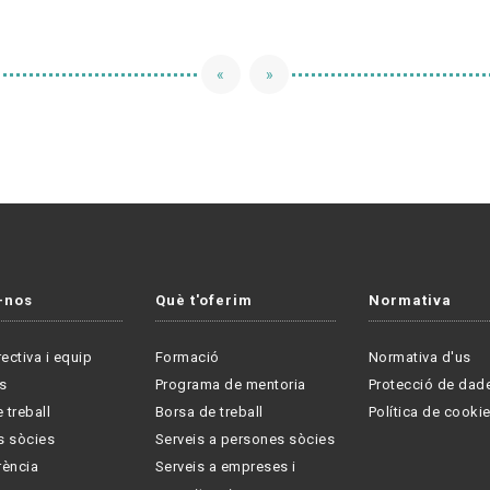
«
»
-nos
Què t'oferim
Normativa
rectiva i equip
Formació
Normativa d'us
s
Programa de mentoria
Protecció de dad
 treball
Borsa de treball
Política de cooki
s sòcies
Serveis a persones sòcies
rència
Serveis a empreses i