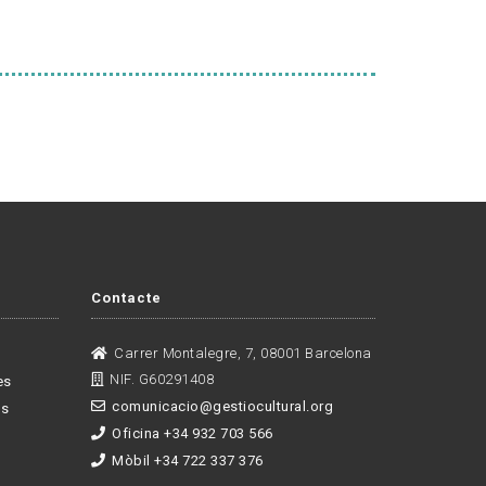
Contacte
Carrer Montalegre, 7, 08001 Barcelona
NIF. G60291408
es
comunicacio@gestiocultural.org
es
Oficina +34 932 703 566
Mòbil +34 722 337 376