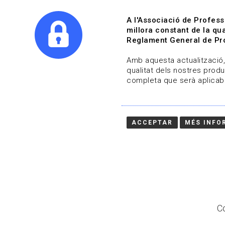
A l'Associació de Profess
millora constant de la qua
Reglament General de Pro
Qui s
Amb aquesta actualització, 
qualitat dels nostres produ
completa que serà aplicabl
Actualitza't
Vols estar al dia?
ACCEPTAR
MÉS INFO
HOME
/
BLOG
Co