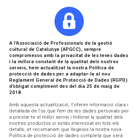
|
|
Agenda
Directori de documents
Actualitza't
A l'Associació de Professionals de la gestió
cultural de Catalunya (APGCC), sempre
Vols estar al dia?
compromesos amb la privacitat de les teves dades
i la millora constant de la qualitat dels nostres
serveis, hem actualitzat la nostra Política de
HOME
/
BLOG
protecció de dades per a adaptar-la al nou
Reglament General de Protecció de Dades (RGPD)
d'obligat compliment des del dia 25 de maig de
2018.
Estigues al dia
Amb aquesta actualització, t'oferim informació clara i
detallada de l'ús que fem de les dades personals per
a prestar-te el millor servei i millorar la qualitat dels
Convocatòries, activitats i notícies del sector de la
nostres productos.si estàs interessat en tots els
cultura.
detalls, et recomanem que llegeixis la nostra nova
Política de protecció de dades completa que serà