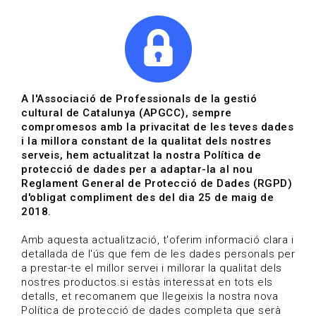
|
|
Agenda
Directori de documents
Actualitza't
A l'Associació de Professionals de la gestió
cultural de Catalunya (APGCC), sempre
Vols estar al dia?
compromesos amb la privacitat de les teves dades
i la millora constant de la qualitat dels nostres
serveis, hem actualitzat la nostra Política de
HOME
/
BLOG
protecció de dades per a adaptar-la al nou
Reglament General de Protecció de Dades (RGPD)
d'obligat compliment des del dia 25 de maig de
2018.
Estigues al dia
Amb aquesta actualització, t'oferim informació clara i
detallada de l'ús que fem de les dades personals per
a prestar-te el millor servei i millorar la qualitat dels
Convocatòries, activitats i notícies del sector de la
nostres productos.si estàs interessat en tots els
cultura.
detalls, et recomanem que llegeixis la nostra nova
Política de protecció de dades completa que serà