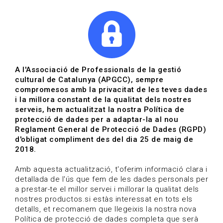
|
|
Agenda
Directori de documents
Actualitza't
A l'Associació de Professionals de la gestió
cultural de Catalunya (APGCC), sempre
Vols estar al dia?
compromesos amb la privacitat de les teves dades
i la millora constant de la qualitat dels nostres
serveis, hem actualitzat la nostra Política de
HOME
/
BLOG
protecció de dades per a adaptar-la al nou
Reglament General de Protecció de Dades (RGPD)
d'obligat compliment des del dia 25 de maig de
2018.
Estigues al dia
Amb aquesta actualització, t'oferim informació clara i
detallada de l'ús que fem de les dades personals per
a prestar-te el millor servei i millorar la qualitat dels
Convocatòries, activitats i notícies del sector de la
nostres productos.si estàs interessat en tots els
cultura.
detalls, et recomanem que llegeixis la nostra nova
Política de protecció de dades completa que serà