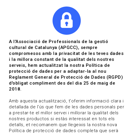
|
|
Agenda
Directori de documents
Actualitza't
A l'Associació de Professionals de la gestió
cultural de Catalunya (APGCC), sempre
Vols estar al dia?
compromesos amb la privacitat de les teves dades
i la millora constant de la qualitat dels nostres
serveis, hem actualitzat la nostra Política de
HOME
/
BLOG
protecció de dades per a adaptar-la al nou
Reglament General de Protecció de Dades (RGPD)
d'obligat compliment des del dia 25 de maig de
2018.
Estigues al dia
Amb aquesta actualització, t'oferim informació clara i
detallada de l'ús que fem de les dades personals per
a prestar-te el millor servei i millorar la qualitat dels
Convocatòries, activitats i notícies del sector de la
nostres productos.si estàs interessat en tots els
cultura.
detalls, et recomanem que llegeixis la nostra nova
Política de protecció de dades completa que serà