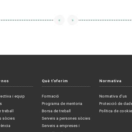
«
»
-nos
Què t'oferim
Normativa
rectiva i equip
Formació
Normativa d'us
s
Programa de mentoria
Protecció de dad
 treball
Borsa de treball
Política de cooki
s sòcies
Serveis a persones sòcies
rència
Serveis a empreses i