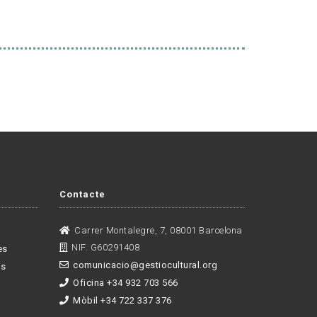
Contacte
Carrer Montalegre, 7, 08001 Barcelona
NIF. G60291408
es
comunicacio@gestiocultural.org
es
Oficina +34 932 703 566
Mòbil +34 722 337 376