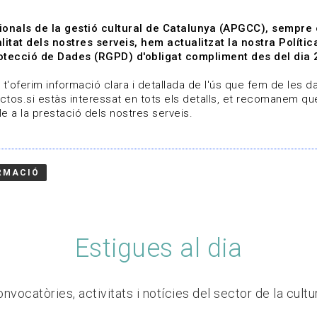
ionals de la gestió cultural de Catalunya (APGCC), sempre
litat dels nostres serveis, hem actualitzat la nostra Polít
tecció de Dades (RGPD) d'obligat compliment des del dia 
om
Línies de treball
Projectes
Serveis
A qui 
t'oferim informació clara i detallada de l'ús que fem de les dad
ctos.si estàs interessat en tots els detalls, et recomanem que
e a la prestació dels nostres serveis.
RMACIÓ
Estigues al dia
nvocatòries, activitats i notícies del sector de la cultu