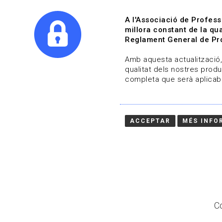
A l'Associació de Profess
millora constant de la qua
Reglament General de Pro
Qui s
Amb aquesta actualització, 
qualitat dels nostres produ
completa que serà aplicabl
Actualitza't
Vols estar al dia?
ACCEPTAR
MÉS INFO
HOME
/
BLOG
Co