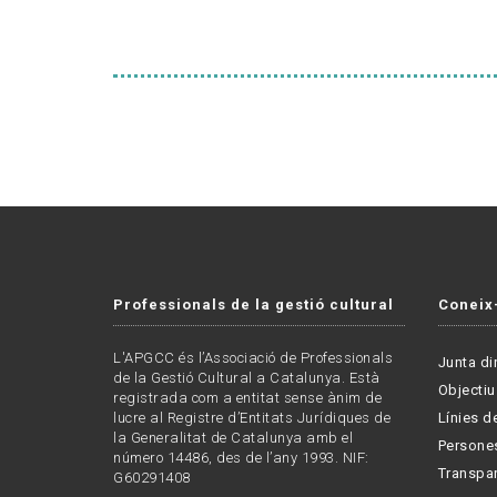
Professionals de la gestió cultural
Coneix
L'APGCC és l’Associació de Professionals
Junta di
de la Gestió Cultural a Catalunya. Està
Objectiu
registrada com a entitat sense ànim de
lucre al Registre d’Entitats Jurídiques de
Línies de
la Generalitat de Catalunya amb el
Persone
número 14486, des de l’any 1993. NIF:
Transpa
G60291408