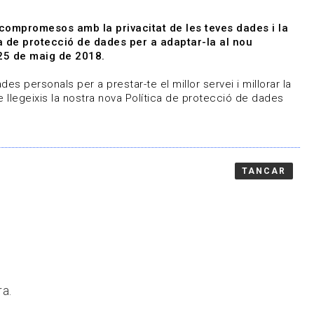
|
|
Agenda
Directori de documents
 compromesos amb la privacitat de les teves dades i la
ica de protecció de dades per a adaptar-la al nou
Associa't
Entra
25 de maig de 2018.
representem
Contacte
es personals per a prestar-te el millor servei i millorar la
 llegeixis la nostra nova Política de protecció de dades
TANCAR
ra.