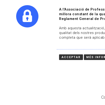
A l'Associació de Profess
millora constant de la qua
Reglament General de Pro
Qui s
Amb aquesta actualització, 
qualitat dels nostres produ
completa que serà aplicabl
Actualitza't
Vols estar al dia?
ACCEPTAR
MÉS INFO
HOME
/
BLOG
Co