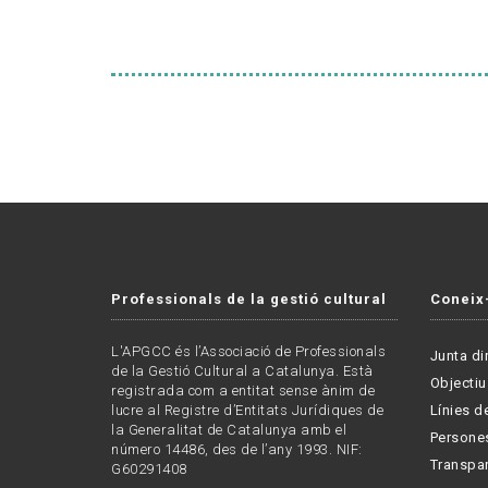
Professionals de la gestió cultural
Coneix
L'APGCC és l’Associació de Professionals
Junta di
de la Gestió Cultural a Catalunya. Està
Objectiu
registrada com a entitat sense ànim de
lucre al Registre d’Entitats Jurídiques de
Línies de
la Generalitat de Catalunya amb el
Persone
número 14486, des de l’any 1993. NIF:
Transpa
G60291408