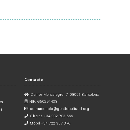
Contacte
Carrer Montalegre, 7, 08001 Barcelona
NIF. G60291408
es
comunicacio@gestiocultural.org
es
Oficina +34 932 703 566
Mòbil +34 722 337 376