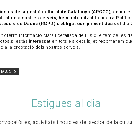
ionals de la gestió cultural de Catalunya (APGCC), sempre
litat dels nostres serveis, hem actualitzat la nostra Polít
tecció de Dades (RGPD) d'obligat compliment des del dia 
om
Línies de treball
Projectes
Serveis
A qui 
t'oferim informació clara i detallada de l'ús que fem de les dad
ctos.si estàs interessat en tots els detalls, et recomanem que
e a la prestació dels nostres serveis.
RMACIÓ
Estigues al dia
nvocatòries, activitats i notícies del sector de la cultu