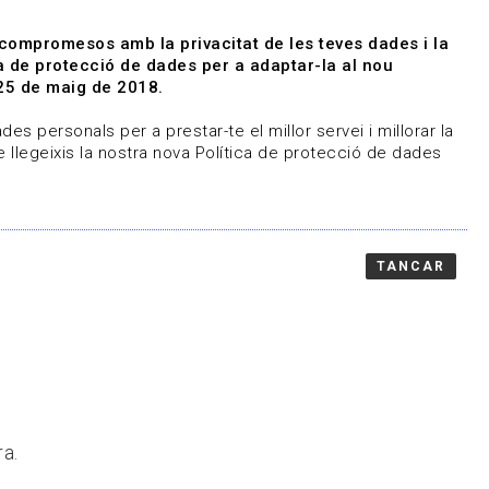
|
|
Agenda
Directori de documents
 compromesos amb la privacitat de les teves dades i la
ica de protecció de dades per a adaptar-la al nou
Associa't
Entra
25 de maig de 2018.
representem
Contacte
es personals per a prestar-te el millor servei i millorar la
 llegeixis la nostra nova Política de protecció de dades
TANCAR
ra.