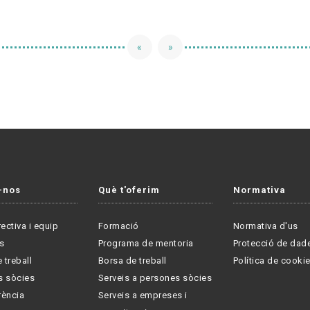
«
»
-nos
Què t'oferim
Normativa
rectiva i equip
Formació
Normativa d'us
s
Programa de mentoria
Protecció de dad
 treball
Borsa de treball
Política de cooki
s sòcies
Serveis a persones sòcies
rència
Serveis a empreses i