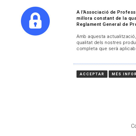
A l'Associació de Profess
millora constant de la qua
Reglament General de Pro
Qui s
Amb aquesta actualització, 
qualitat dels nostres produ
completa que serà aplicabl
Actualitza't
Vols estar al dia?
ACCEPTAR
MÉS INFO
HOME
/
BLOG
Co