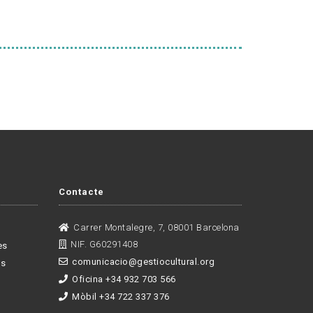
Contacte
Carrer Montalegre, 7, 08001 Barcelona
NIF. G60291408
es
comunicacio@gestiocultural.org
es
Oficina +34 932 703 566
Mòbil +34 722 337 376