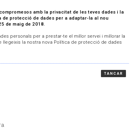
|
|
Agenda
Directori de documents
 compromesos amb la privacitat de les teves dades i la
ica de protecció de dades per a adaptar-la al nou
Associa't
Entra
25 de maig de 2018.
representem
Contacte
es personals per a prestar-te el millor servei i millorar la
 llegeixis la nostra nova Política de protecció de dades
TANCAR
ra.