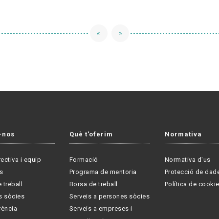
«
»
-nos
Què t'oferim
Normativa
rectiva i equip
Formació
Normativa d'us
s
Programa de mentoria
Protecció de dad
 treball
Borsa de treball
Política de cooki
s sòcies
Serveis a persones sòcies
rència
Serveis a empreses i