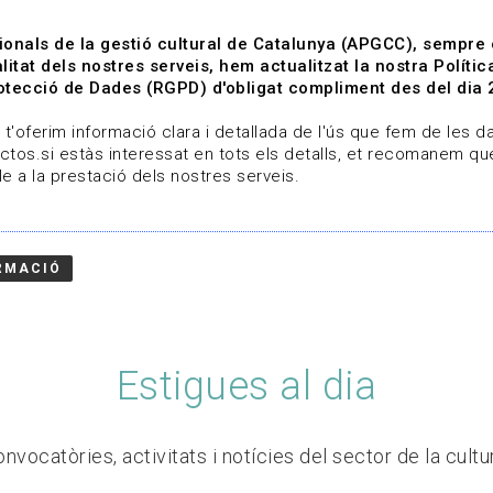
ionals de la gestió cultural de Catalunya (APGCC), sempre
litat dels nostres serveis, hem actualitzat la nostra Polít
tecció de Dades (RGPD) d'obligat compliment des del dia 
om
Línies de treball
Projectes
Serveis
A qui 
t'oferim informació clara i detallada de l'ús que fem de les dad
ctos.si estàs interessat en tots els detalls, et recomanem que
e a la prestació dels nostres serveis.
RMACIÓ
Estigues al dia
nvocatòries, activitats i notícies del sector de la cultu