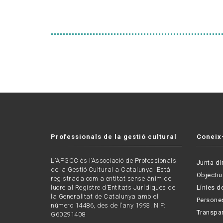
Professionals de la gestió cultural
Coneix
L'APGCC és l’Associació de Professionals
Junta di
de la Gestió Cultural a Catalunya. Està
Objectiu
registrada com a entitat sense ànim de
lucre al Registre d’Entitats Jurídiques de
Línies de
la Generalitat de Catalunya amb el
Persone
número 14486, des de l’any 1993. NIF:
Transpa
G60291408