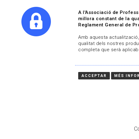
A l'Associació de Profess
millora constant de la qua
Reglament General de Pro
Qui s
Amb aquesta actualització, 
qualitat dels nostres produ
completa que serà aplicabl
Actualitza't
Vols estar al dia?
ACCEPTAR
MÉS INFO
HOME
/
BLOG
Co