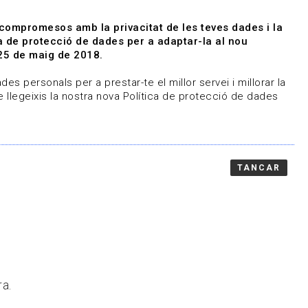
|
|
Agenda
Directori de documents
 compromesos amb la privacitat de les teves dades i la
ica de protecció de dades per a adaptar-la al nou
Associa't
Entra
25 de maig de 2018.
representem
Contacte
es personals per a prestar-te el millor servei i millorar la
 llegeixis la nostra nova Política de protecció de dades
TANCAR
ra.