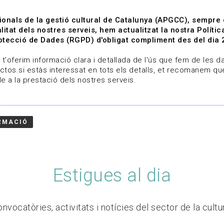
ionals de la gestió cultural de Catalunya (APGCC), sempre
litat dels nostres serveis, hem actualitzat la nostra Polít
tecció de Dades (RGPD) d'obligat compliment des del dia 
om
Línies de treball
Projectes
Serveis
A qui 
t'oferim informació clara i detallada de l'ús que fem de les dad
ctos.si estàs interessat en tots els detalls, et recomanem que
e a la prestació dels nostres serveis.
RMACIÓ
Estigues al dia
nvocatòries, activitats i notícies del sector de la cultu