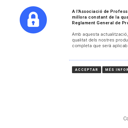
A l'Associació de Profess
millora constant de la qua
Reglament General de Pro
Qui s
Amb aquesta actualització, 
qualitat dels nostres produ
completa que serà aplicabl
Actualitza't
Vols estar al dia?
ACCEPTAR
MÉS INFO
HOME
/
BLOG
Co