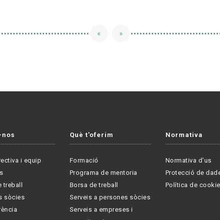
«
»
-nos
Què t'oferim
Normativa
rectiva i equip
Formació
Normativa d'us
s
Programa de mentoria
Protecció de dad
 treball
Borsa de treball
Política de cooki
s sòcies
Serveis a persones sòcies
rència
Serveis a empreses i