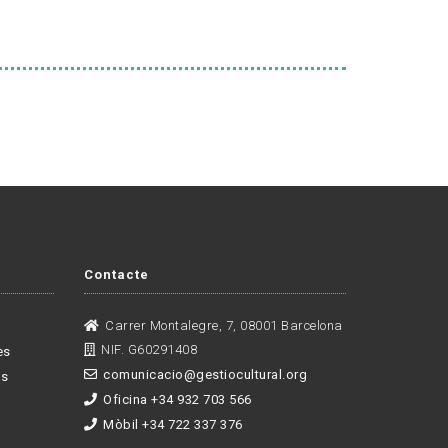
Contacte
Carrer Montalegre, 7, 08001 Barcelona
NIF. G60291408
es
comunicacio@gestiocultural.org
es
Oficina +34 932 703 566
Mòbil +34 722 337 376