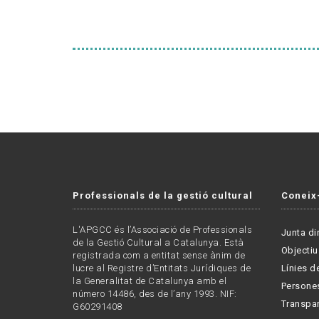
Professionals de la gestió cultural
Coneix
L'APGCC és l’Associació de Professionals
Junta di
de la Gestió Cultural a Catalunya. Està
Objectiu
registrada com a entitat sense ànim de
lucre al Registre d’Entitats Jurídiques de
Línies de
la Generalitat de Catalunya amb el
Persone
número 14486, des de l’any 1993. NIF:
Transpa
G60291408