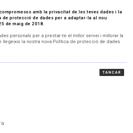
|
|
Agenda
Directori de documents
 compromesos amb la privacitat de les teves dades i la
ica de protecció de dades per a adaptar-la al nou
Associa't
Entra
25 de maig de 2018.
representem
Contacte
es personals per a prestar-te el millor servei i millorar la
 llegeixis la nostra nova Política de protecció de dades
TANCAR
ra.