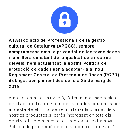
|
|
Agenda
Directori de documents
Actualitza't
A l'Associació de Professionals de la gestió
cultural de Catalunya (APGCC), sempre
Vols estar al dia?
compromesos amb la privacitat de les teves dades
i la millora constant de la qualitat dels nostres
serveis, hem actualitzat la nostra Política de
HOME
/
BLOG
protecció de dades per a adaptar-la al nou
Reglament General de Protecció de Dades (RGPD)
d'obligat compliment des del dia 25 de maig de
2018.
Estigues al dia
Amb aquesta actualització, t'oferim informació clara i
detallada de l'ús que fem de les dades personals per
a prestar-te el millor servei i millorar la qualitat dels
Convocatòries, activitats i notícies del sector de la
nostres productos.si estàs interessat en tots els
cultura.
detalls, et recomanem que llegeixis la nostra nova
Política de protecció de dades completa que serà