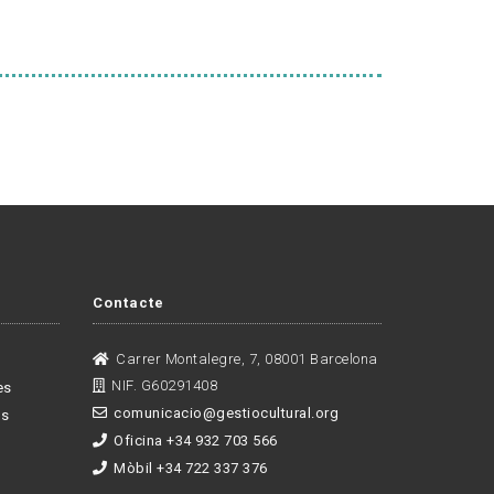
Contacte
Carrer Montalegre, 7, 08001 Barcelona
NIF. G60291408
es
comunicacio@gestiocultural.org
es
Oficina +34 932 703 566
Mòbil +34 722 337 376