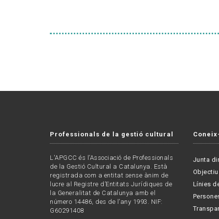
Professionals de la gestió cultural
Coneix
L'APGCC és l’Associació de Professionals
Junta di
de la Gestió Cultural a Catalunya. Està
Objectiu
registrada com a entitat sense ànim de
lucre al Registre d’Entitats Jurídiques de
Línies de
la Generalitat de Catalunya amb el
Persone
número 14486, des de l’any 1993. NIF:
Transpa
G60291408