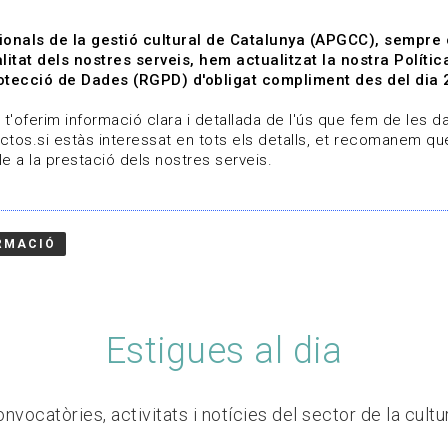
ionals de la gestió cultural de Catalunya (APGCC), sempre
litat dels nostres serveis, hem actualitzat la nostra Polít
tecció de Dades (RGPD) d'obligat compliment des del dia 
om
Línies de treball
Projectes
Serveis
A qui 
t'oferim informació clara i detallada de l'ús que fem de les dad
ctos.si estàs interessat en tots els detalls, et recomanem que
e a la prestació dels nostres serveis.
RMACIÓ
Estigues al dia
nvocatòries, activitats i notícies del sector de la cultu