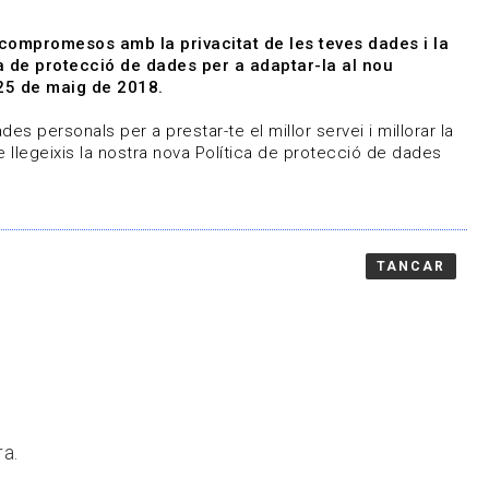
|
|
Agenda
Directori de documents
 compromesos amb la privacitat de les teves dades i la
ica de protecció de dades per a adaptar-la al nou
Associa't
Entra
25 de maig de 2018.
representem
Contacte
es personals per a prestar-te el millor servei i millorar la
 llegeixis la nostra nova Política de protecció de dades
TANCAR
ra.