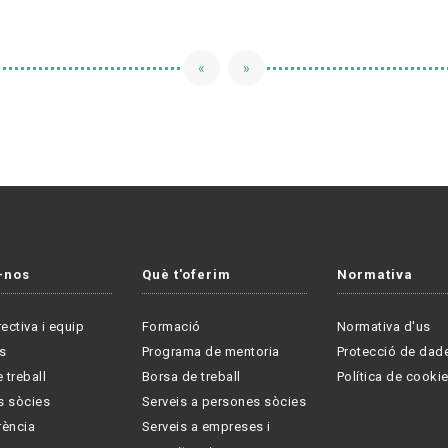
«
»
-nos
Què t'oferim
Normativa
rectiva i equip
Formació
Normativa d'us
s
Programa de mentoria
Protecció de dad
 treball
Borsa de treball
Política de cooki
s sòcies
Serveis a persones sòcies
rència
Serveis a empreses i