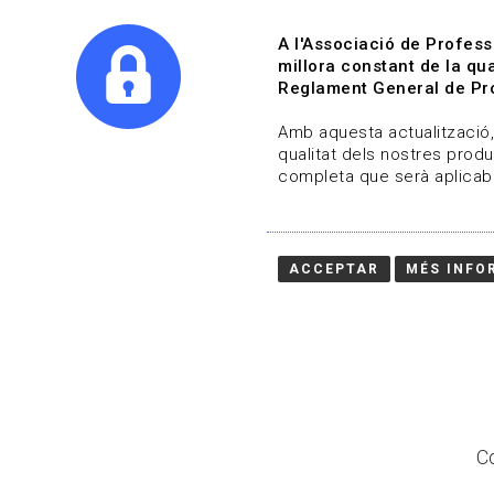
A l'Associació de Profess
millora constant de la qua
Reglament General de Pro
Qui s
Amb aquesta actualització, 
qualitat dels nostres produ
completa que serà aplicabl
Actualitza't
Vols estar al dia?
ACCEPTAR
MÉS INFO
HOME
/
BLOG
Co