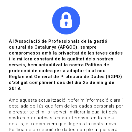
|
|
Agenda
Directori de documents
Actualitza't
A l'Associació de Professionals de la gestió
cultural de Catalunya (APGCC), sempre
Vols estar al dia?
compromesos amb la privacitat de les teves dades
i la millora constant de la qualitat dels nostres
serveis, hem actualitzat la nostra Política de
HOME
/
BLOG
protecció de dades per a adaptar-la al nou
Reglament General de Protecció de Dades (RGPD)
d'obligat compliment des del dia 25 de maig de
2018.
Estigues al dia
Amb aquesta actualització, t'oferim informació clara i
detallada de l'ús que fem de les dades personals per
a prestar-te el millor servei i millorar la qualitat dels
Convocatòries, activitats i notícies del sector de la
nostres productos.si estàs interessat en tots els
cultura.
detalls, et recomanem que llegeixis la nostra nova
Política de protecció de dades completa que serà