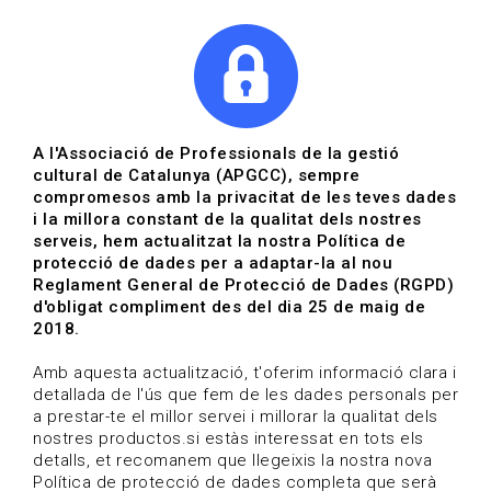
|
|
Agenda
Directori de documents
Actualitza't
A l'Associació de Professionals de la gestió
cultural de Catalunya (APGCC), sempre
Vols estar al dia?
compromesos amb la privacitat de les teves dades
i la millora constant de la qualitat dels nostres
serveis, hem actualitzat la nostra Política de
HOME
/
BLOG
protecció de dades per a adaptar-la al nou
Reglament General de Protecció de Dades (RGPD)
d'obligat compliment des del dia 25 de maig de
2018.
Estigues al dia
Amb aquesta actualització, t'oferim informació clara i
detallada de l'ús que fem de les dades personals per
a prestar-te el millor servei i millorar la qualitat dels
Convocatòries, activitats i notícies del sector de la
nostres productos.si estàs interessat en tots els
cultura.
detalls, et recomanem que llegeixis la nostra nova
Política de protecció de dades completa que serà