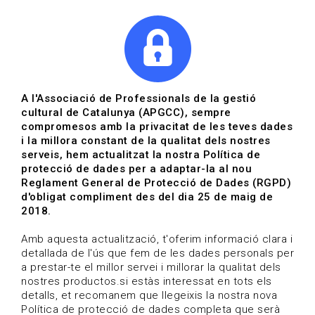
|
|
Agenda
Directori de documents
Actualitza't
A l'Associació de Professionals de la gestió
cultural de Catalunya (APGCC), sempre
Vols estar al dia?
compromesos amb la privacitat de les teves dades
i la millora constant de la qualitat dels nostres
serveis, hem actualitzat la nostra Política de
HOME
/
BLOG
protecció de dades per a adaptar-la al nou
Reglament General de Protecció de Dades (RGPD)
d'obligat compliment des del dia 25 de maig de
2018.
Estigues al dia
Amb aquesta actualització, t'oferim informació clara i
detallada de l'ús que fem de les dades personals per
a prestar-te el millor servei i millorar la qualitat dels
Convocatòries, activitats i notícies del sector de la
nostres productos.si estàs interessat en tots els
cultura.
detalls, et recomanem que llegeixis la nostra nova
Política de protecció de dades completa que serà