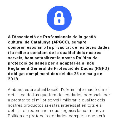
|
|
Agenda
Directori de documents
Actualitza't
A l'Associació de Professionals de la gestió
cultural de Catalunya (APGCC), sempre
Vols estar al dia?
compromesos amb la privacitat de les teves dades
i la millora constant de la qualitat dels nostres
serveis, hem actualitzat la nostra Política de
HOME
/
BLOG
protecció de dades per a adaptar-la al nou
Reglament General de Protecció de Dades (RGPD)
d'obligat compliment des del dia 25 de maig de
2018.
Estigues al dia
Amb aquesta actualització, t'oferim informació clara i
detallada de l'ús que fem de les dades personals per
a prestar-te el millor servei i millorar la qualitat dels
Convocatòries, activitats i notícies del sector de la
nostres productos.si estàs interessat en tots els
cultura.
detalls, et recomanem que llegeixis la nostra nova
Política de protecció de dades completa que serà