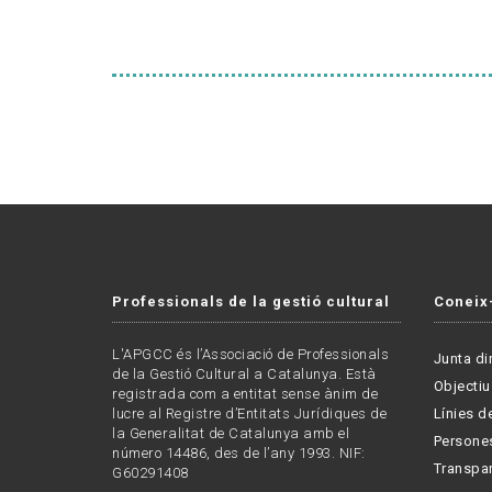
Professionals de la gestió cultural
Coneix
L'APGCC és l’Associació de Professionals
Junta di
de la Gestió Cultural a Catalunya. Està
Objectiu
registrada com a entitat sense ànim de
lucre al Registre d’Entitats Jurídiques de
Línies de
la Generalitat de Catalunya amb el
Persone
número 14486, des de l’any 1993. NIF:
Transpa
G60291408