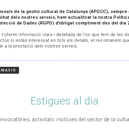
ionals de la gestió cultural de Catalunya (APGCC), sempre
litat dels nostres serveis, hem actualitzat la nostra Polít
tecció de Dades (RGPD) d'obligat compliment des del dia 
om
Línies de treball
Projectes
Serveis
A qui 
t'oferim informació clara i detallada de l'ús que fem de les dad
ctos.si estàs interessat en tots els detalls, et recomanem que
e a la prestació dels nostres serveis.
RMACIÓ
Estigues al dia
nvocatòries, activitats i notícies del sector de la cultu