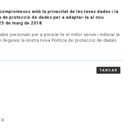
|
|
Agenda
Directori de documents
 compromesos amb la privacitat de les teves dades i la
ica de protecció de dades per a adaptar-la al nou
Associa't
Entra
25 de maig de 2018.
representem
Contacte
es personals per a prestar-te el millor servei i millorar la
 llegeixis la nostra nova Política de protecció de dades
TANCAR
ra.