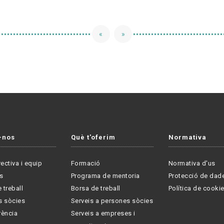
«
»
-nos
Què t'oferim
Normativa
rectiva i equip
Formació
Normativa d'us
s
Programa de mentoria
Protecció de dad
 treball
Borsa de treball
Política de cooki
s sòcies
Serveis a persones sòcies
rència
Serveis a empreses i