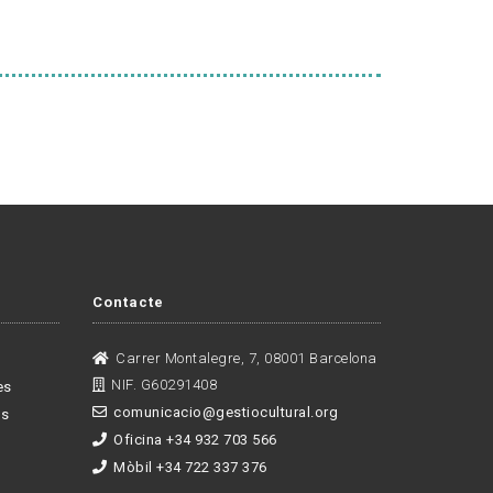
Contacte
Carrer Montalegre, 7, 08001 Barcelona
NIF. G60291408
es
comunicacio@gestiocultural.org
es
Oficina +34 932 703 566
Mòbil +34 722 337 376