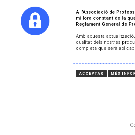
A l'Associació de Profess
millora constant de la qua
Reglament General de Pro
Qui s
Amb aquesta actualització, 
qualitat dels nostres produ
completa que serà aplicabl
Actualitza't
Vols estar al dia?
ACCEPTAR
MÉS INFO
HOME
/
BLOG
Co