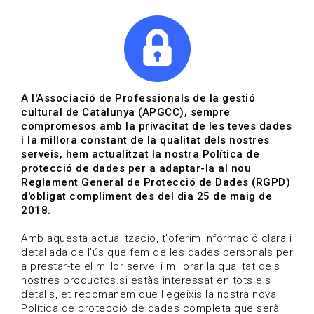
|
|
Agenda
Directori de documents
Actualitza't
A l'Associació de Professionals de la gestió
cultural de Catalunya (APGCC), sempre
Vols estar al dia?
compromesos amb la privacitat de les teves dades
i la millora constant de la qualitat dels nostres
serveis, hem actualitzat la nostra Política de
HOME
/
BLOG
protecció de dades per a adaptar-la al nou
Reglament General de Protecció de Dades (RGPD)
d'obligat compliment des del dia 25 de maig de
2018.
Estigues al dia
Amb aquesta actualització, t'oferim informació clara i
detallada de l'ús que fem de les dades personals per
a prestar-te el millor servei i millorar la qualitat dels
Convocatòries, activitats i notícies del sector de la
nostres productos.si estàs interessat en tots els
cultura.
detalls, et recomanem que llegeixis la nostra nova
Política de protecció de dades completa que serà