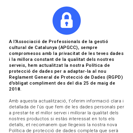
|
|
Agenda
Directori de documents
Actualitza't
A l'Associació de Professionals de la gestió
cultural de Catalunya (APGCC), sempre
Vols estar al dia?
compromesos amb la privacitat de les teves dades
i la millora constant de la qualitat dels nostres
serveis, hem actualitzat la nostra Política de
HOME
/
BLOG
protecció de dades per a adaptar-la al nou
Reglament General de Protecció de Dades (RGPD)
d'obligat compliment des del dia 25 de maig de
2018.
Estigues al dia
Amb aquesta actualització, t'oferim informació clara i
detallada de l'ús que fem de les dades personals per
a prestar-te el millor servei i millorar la qualitat dels
Convocatòries, activitats i notícies del sector de la
nostres productos.si estàs interessat en tots els
cultura.
detalls, et recomanem que llegeixis la nostra nova
Política de protecció de dades completa que serà