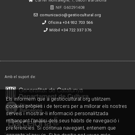
Carrer Montalegre, 7, 08001 Barcelona
NIF. G60291408
comunicacio@gestiocultural.org
Oficina +34 932 703 566
Mòbil +34 722 337 376
Amb el suport de:
Els informem que a gestiocultural.org utilitzem
cookies pròpies i de tercers per a millorar els nostres
serveis i mostrar-li informació personalitzada
mitjançant l'anàlisi dels seus hàbits de navegació i
preferències. Si continua navegant, entenem que
Formem part de: