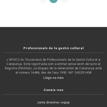
Professionals de la gestió cultural
L'APGCC és l’Associació de Professionals de la Gestió Cultural a
Catalunya. Està registrada com a entitat sense ànim de lucre al
Registre d’Entitats Jurídiques de la Generalitat de Catalunya amb
el número 14486, des de l’any 1993. NIF: G60291408
Llegir-ne més
Coneix-nos
Junta directiva i equip