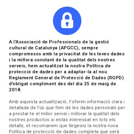
|
|
Agenda
Directori de documents
Actualitza't
A l'Associació de Professionals de la gestió
cultural de Catalunya (APGCC), sempre
Vols estar al dia?
compromesos amb la privacitat de les teves dades
i la millora constant de la qualitat dels nostres
serveis, hem actualitzat la nostra Política de
HOME
/
BLOG
protecció de dades per a adaptar-la al nou
Reglament General de Protecció de Dades (RGPD)
d'obligat compliment des del dia 25 de maig de
2018.
Estigues al dia
Amb aquesta actualització, t'oferim informació clara i
detallada de l'ús que fem de les dades personals per
a prestar-te el millor servei i millorar la qualitat dels
Convocatòries, activitats i notícies del sector de la
nostres productos.si estàs interessat en tots els
cultura.
detalls, et recomanem que llegeixis la nostra nova
Política de protecció de dades completa que serà