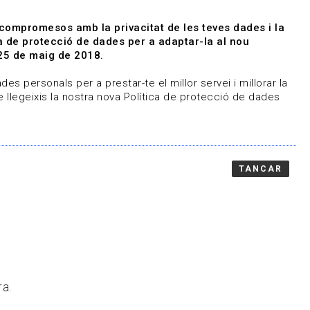
|
|
Agenda
Directori de documents
 compromesos amb la privacitat de les teves dades i la
ica de protecció de dades per a adaptar-la al nou
Associa't
Entra
25 de maig de 2018.
representem
Contacte
es personals per a prestar-te el millor servei i millorar la
 llegeixis la nostra nova Política de protecció de dades
TANCAR
ra.