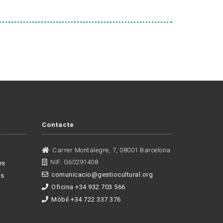
Contacte
Carrer Montalegre, 7, 08001 Barcelona
NIF. G60291408
es
comunicacio@gestiocultural.org
es
Oficina +34 932 703 566
Mòbil +34 722 337 376