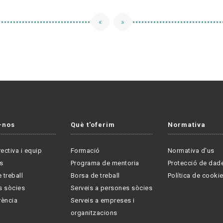
«
»
-nos
Què t'oferim
Normativa
rectiva i equip
Formació
Normativa d'us
s
Programa de mentoria
Protecció de dad
 treball
Borsa de treball
Política de cooki
s sòcies
Serveis a persones sòcies
rència
Serveis a empreses i
organitzacions