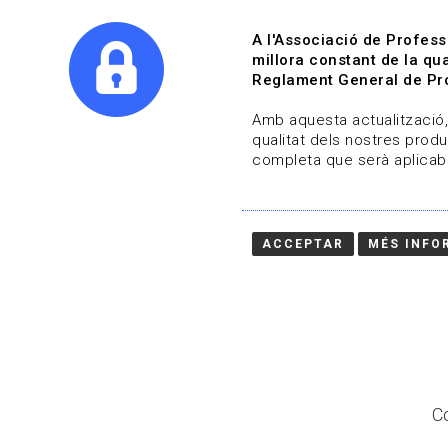
A l'Associació de Profess
millora constant de la qua
Reglament General de Pro
Qui s
Amb aquesta actualització, 
qualitat dels nostres produ
completa que serà aplicabl
Actualitza't
Vols estar al dia?
ACCEPTAR
MÉS INFO
HOME
/
BLOG
Co