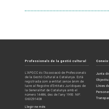
Professionals de la gestió cultural
Coneix
L'APGCC és l’Associació de Professionals
Junta di
de la Gestió Cultural a Catalunya. Està
Objectiu
registrada com a entitat sense ànim de
lucre al Registre d’Entitats Jurídiques de
Línies de
la Generalitat de Catalunya amb el
Persone
número 14486, des de l’any 1993. NIF:
Transpa
G60291408
Llegir-ne més