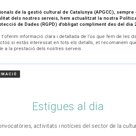
ionals de la gestió cultural de Catalunya (APGCC), sempre
litat dels nostres serveis, hem actualitzat la nostra Polít
tecció de Dades (RGPD) d'obligat compliment des del dia 
om
Línies de treball
Projectes
Serveis
A qui 
t'oferim informació clara i detallada de l'ús que fem de les dad
ctos.si estàs interessat en tots els detalls, et recomanem que
e a la prestació dels nostres serveis.
RMACIÓ
Estigues al dia
nvocatòries, activitats i notícies del sector de la cultu