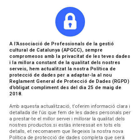
|
|
Agenda
Directori de documents
Actualitza't
A l'Associació de Professionals de la gestió
cultural de Catalunya (APGCC), sempre
Vols estar al dia?
compromesos amb la privacitat de les teves dades
i la millora constant de la qualitat dels nostres
serveis, hem actualitzat la nostra Política de
HOME
/
BLOG
protecció de dades per a adaptar-la al nou
Reglament General de Protecció de Dades (RGPD)
d'obligat compliment des del dia 25 de maig de
2018.
Estigues al dia
Amb aquesta actualització, t'oferim informació clara i
detallada de l'ús que fem de les dades personals per
a prestar-te el millor servei i millorar la qualitat dels
Convocatòries, activitats i notícies del sector de la
nostres productos.si estàs interessat en tots els
cultura.
detalls, et recomanem que llegeixis la nostra nova
Política de protecció de dades completa que serà