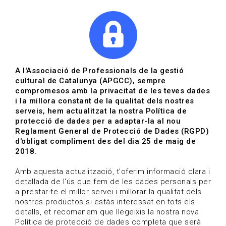
|
|
Agenda
Directori de documents
Actualitza't
A l'Associació de Professionals de la gestió
cultural de Catalunya (APGCC), sempre
Vols estar al dia?
compromesos amb la privacitat de les teves dades
i la millora constant de la qualitat dels nostres
serveis, hem actualitzat la nostra Política de
HOME
/
BLOG
protecció de dades per a adaptar-la al nou
Reglament General de Protecció de Dades (RGPD)
d'obligat compliment des del dia 25 de maig de
2018.
Estigues al dia
Amb aquesta actualització, t'oferim informació clara i
detallada de l'ús que fem de les dades personals per
a prestar-te el millor servei i millorar la qualitat dels
Convocatòries, activitats i notícies del sector de la
nostres productos.si estàs interessat en tots els
cultura.
detalls, et recomanem que llegeixis la nostra nova
Política de protecció de dades completa que serà