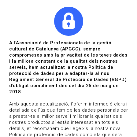
|
|
Agenda
Directori de documents
Actualitza't
A l'Associació de Professionals de la gestió
cultural de Catalunya (APGCC), sempre
Vols estar al dia?
compromesos amb la privacitat de les teves dades
i la millora constant de la qualitat dels nostres
serveis, hem actualitzat la nostra Política de
HOME
/
BLOG
protecció de dades per a adaptar-la al nou
Reglament General de Protecció de Dades (RGPD)
d'obligat compliment des del dia 25 de maig de
2018.
Estigues al dia
Amb aquesta actualització, t'oferim informació clara i
detallada de l'ús que fem de les dades personals per
a prestar-te el millor servei i millorar la qualitat dels
Convocatòries, activitats i notícies del sector de la
nostres productos.si estàs interessat en tots els
cultura.
detalls, et recomanem que llegeixis la nostra nova
Política de protecció de dades completa que serà