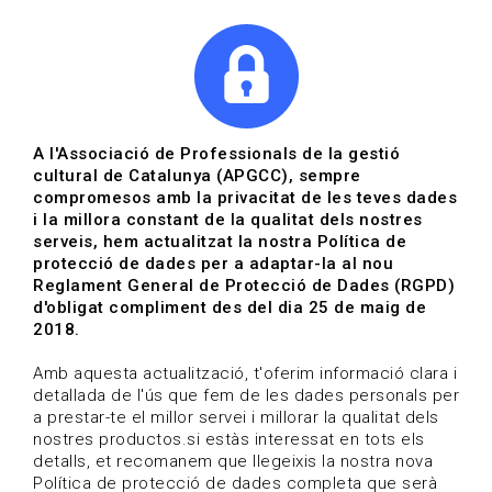
|
|
Agenda
Directori de documents
Actualitza't
A l'Associació de Professionals de la gestió
cultural de Catalunya (APGCC), sempre
Vols estar al dia?
compromesos amb la privacitat de les teves dades
i la millora constant de la qualitat dels nostres
serveis, hem actualitzat la nostra Política de
HOME
/
BLOG
protecció de dades per a adaptar-la al nou
Reglament General de Protecció de Dades (RGPD)
d'obligat compliment des del dia 25 de maig de
2018.
Estigues al dia
Amb aquesta actualització, t'oferim informació clara i
detallada de l'ús que fem de les dades personals per
a prestar-te el millor servei i millorar la qualitat dels
Convocatòries, activitats i notícies del sector de la
nostres productos.si estàs interessat en tots els
cultura.
detalls, et recomanem que llegeixis la nostra nova
Política de protecció de dades completa que serà