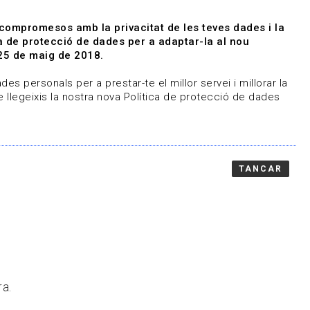
|
|
Agenda
Directori de documents
 compromesos amb la privacitat de les teves dades i la
ica de protecció de dades per a adaptar-la al nou
Associa't
Entra
25 de maig de 2018.
representem
Contacte
es personals per a prestar-te el millor servei i millorar la
 llegeixis la nostra nova Política de protecció de dades
TANCAR
ra.