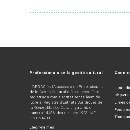
Professionals de la gestió cultural
Coneix
L'APGCC és l’Associació de Professionals
Junta di
de la Gestió Cultural a Catalunya. Està
Objectiu
registrada com a entitat sense ànim de
lucre al Registre d’Entitats Jurídiques de
Línies de
la Generalitat de Catalunya amb el
Persone
número 14486, des de l’any 1993. NIF:
Transpa
G60291408
Llegir-ne més