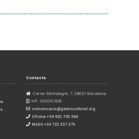
Contacte
Carrer Montalegre, 7, 08001 Barcelona
NIF. G60291408
es
comunicacio@gestiocultural.org
es
Oficina +34 932 703 566
Mòbil +34 722 337 376