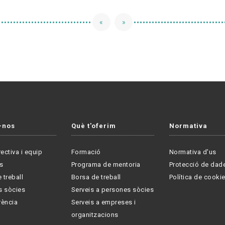
«
»
-nos
Què t'oferim
Normativa
rectiva i equip
Formació
Normativa d'us
s
Programa de mentoria
Protecció de dad
 treball
Borsa de treball
Política de cooki
s sòcies
Serveis a persones sòcies
rència
Serveis a empreses i
organitzacions