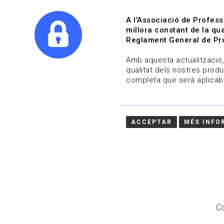
A l'Associació de Profess
millora constant de la qua
Reglament General de Pro
Qui s
Amb aquesta actualització, 
qualitat dels nostres produ
completa que serà aplicabl
Actualitza't
Vols estar al dia?
ACCEPTAR
MÉS INFO
HOME
/
BLOG
Co