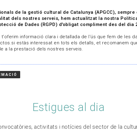
ionals de la gestió cultural de Catalunya (APGCC), sempre
litat dels nostres serveis, hem actualitzat la nostra Polít
tecció de Dades (RGPD) d'obligat compliment des del dia 
om
Línies de treball
Projectes
Serveis
A qui 
t'oferim informació clara i detallada de l'ús que fem de les dad
ctos.si estàs interessat en tots els detalls, et recomanem que
e a la prestació dels nostres serveis.
RMACIÓ
Estigues al dia
nvocatòries, activitats i notícies del sector de la cultu